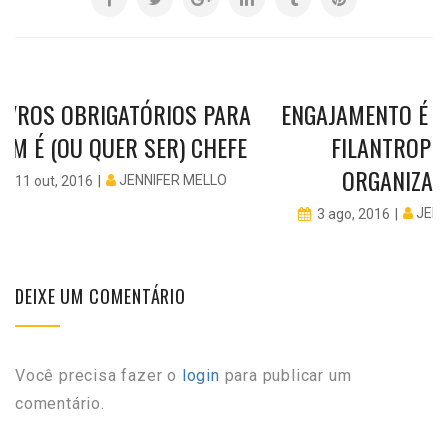
LIVROS OBRIGATÓRIOS PARA
ENGAJAMENTO É A
EM É (OU QUER SER) CHEFE
FILANTROPI
ORGANIZAÇ
JENNIFER MELLO
11 out, 2016
JENN
3 ago, 2016
DEIXE UM COMENTÁRIO
Você precisa fazer o
login
para publicar um
comentário.