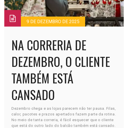
9 DE DEZEMBRO DE 2025
NA CORRERIA DE
DEZEMBRO, O CLIENTE
TAMBÉM ESTÁ
CANSADO
Dezembro chega e as lojas parecem não ter pausa. Filas,
calor, pacotes e prazos apertados fazem parte da rotina.
No meio de tanta correria, é fácil esquecer que o cliente
que está do outro lado do balcão também está cansado.