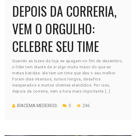
DEPOIS DA CORRERIA,
VEM O ORGULHO:
CELEBRE SEU TIME
Quando as luzes da loja se apagam no fim de dezembro,
o líder tem diante de si algo muito maior do que as
metas batidas: ele tem um time que deu o seu melhor.
Foram dias intensos, turnos longos, desafios
inesperados e muitos clientes atendidos. Por isso,
depois da correria, vem a hora mais importante […]
IRACEMA MEDEIROS
0
246