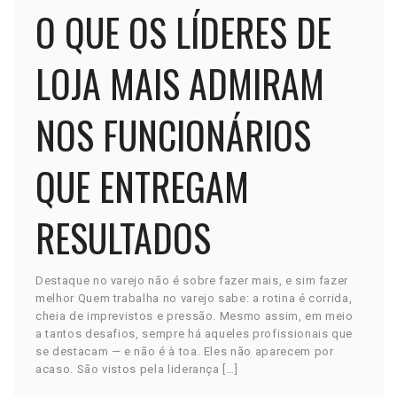
O QUE OS LÍDERES DE
LOJA MAIS ADMIRAM
NOS FUNCIONÁRIOS
QUE ENTREGAM
RESULTADOS
Destaque no varejo não é sobre fazer mais, e sim fazer
melhor Quem trabalha no varejo sabe: a rotina é corrida,
cheia de imprevistos e pressão. Mesmo assim, em meio
a tantos desafios, sempre há aqueles profissionais que
se destacam — e não é à toa. Eles não aparecem por
acaso. São vistos pela liderança […]