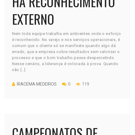
HÁ RECONHECIMENTO
EXTERNO
Nem toda equipe trabalha em ambientes onde o esforço
é reconhecido. No varejo e nos serviços operacionais, é
comum que o cliente só se manifeste quando algo dá
errado, que a empresa cobre resultados sem valorizar o
processo e que o bom trabalho passe despercebido.
Nesse cenário, a liderança é colocada à prova. Quando
não […]
IRACEMA MEDEIROS
0
119
CAMPEONATOS DE