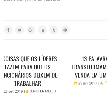
8 COISAS QUE OS LÍDERES
13 PALAVRA
FAZEM PARA QUE OS
TRANSFORMAM Q
FUNCIONÁRIOS DEIXEM DE
VENDA EM UM 
TRABALHAR
JEN
23 jan, 2017
JENNIFER MELLO
26 set, 2019