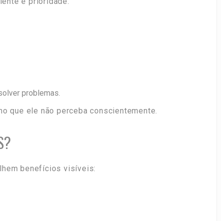
iente é prioridade.
solver problemas.
smo que ele não perceba conscientemente.
S?
lhem benefícios visíveis: