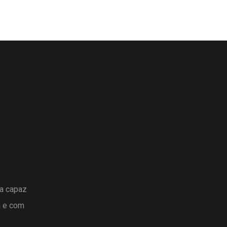
ta capaz
a e com