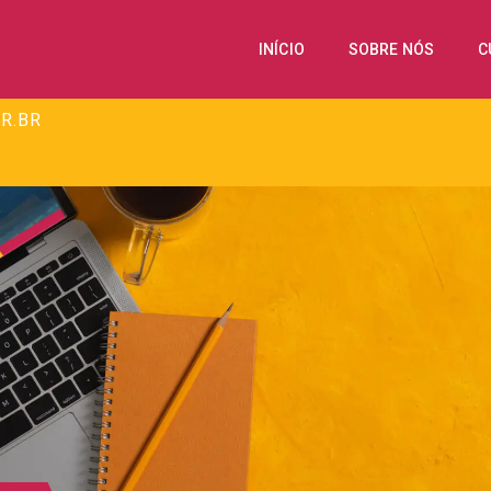
INÍCIO
SOBRE NÓS
C
R.BR