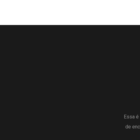
Essa é 
de enc