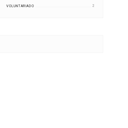
2
VOLUNTARIADO
13 PALAVRAS QUE
A ESTRATÉGIA D
TRANSFORMAM
ATENDIMENTO DA Z
QUALQUER VENDA EM UM
NÃO DÁ APENAS CE