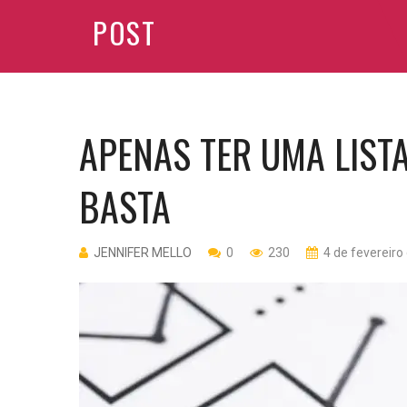
POST
APENAS TER UMA LIST
BASTA
JENNIFER MELLO
0
230
4 de fevereiro