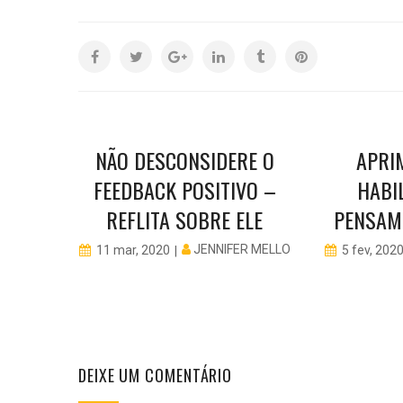
MO)
NÃO DESCONSIDERE O
APRI
S
FEEDBACK POSITIVO –
HABI
U
REFLITA SOBRE ELE
PENSAM
TO
JENNIFER MELLO
11 mar, 2020
5 fev, 202
ER MELLO
DEIXE UM COMENTÁRIO