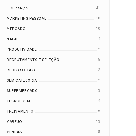
41
LIDERANÇA
10
MARKETING PESSOAL
10
MERCADO
4
NATAL
2
PRODUTIVIDADE
O QUE NÃO FAZER NA
PESSOAS COM
5
RECRUTAMENTO E SELEÇÃO
SALA DE REUNIÕES
INTELIGÊNCIA EMOC
2
REDES SOCIAIS
EVITAM DIZER ESTA
IRACEMA
12 ago, 2019
2
SEM CATEGORIA
FRASES
MEDEIROS
3
SUPERMERCADO
JENN
25 maio, 2017
4
TECNOLOGIA
MELLO
5
TREINAMENTO
13
VAREJO
5
VENDAS