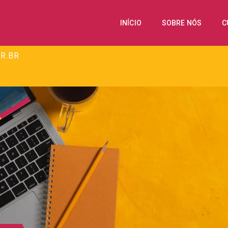
INÍCIO
SOBRE NÓS
C
R.BR