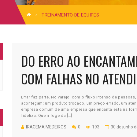
TREINAMENTO DE EQUIPES
DO ERRO AO ENCANTAM
COM FALHAS NO ATENDI
FIDELIZAR
Errar faz parte. No varejo, com o fluxo intenso de pessoas, 
aconteçam: um produto trocado, um preço errado, um ate
empresa comum de uma empresa que encanta está na forma
fideliza. Quem foge da […]
IRACEMA MEDEIROS
0
193
30 de junho d