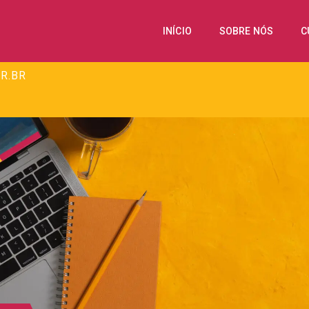
INÍCIO
SOBRE NÓS
C
R.BR