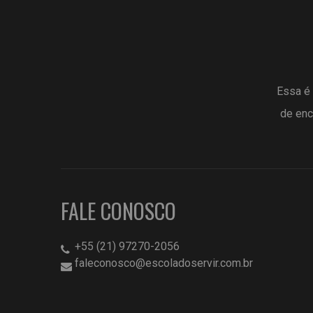
Essa é 
de enc
FALE CONOSCO
+55 (21) 97270-2056
faleconosco@escoladoservir.com.br