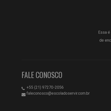
Essa é 
de enc
FALE CONOSCO
+55 (21) 97270-2056
faleconosco@escoladoservir.com.br