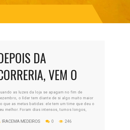
DEPOIS DA
CORRERIA, VEM O
ORGULHO: CELEBRE
uando as luzes da loja se apagam no fim de
ezembro, o líder tem diante de si algo muito maior
SEU TIME
o que as metas batidas: ele tem um time que deu o
eu melhor. Foram dias intensos, turnos longos,
esafios inesperados e muitos clientes atendidos.
or isso, depois da correria, vem a hora mais
IRACEMA MEDEIROS
0
246
mportante […]