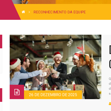
RECONHECIMENTO DA EQUIPE
Q
d
d
s
26 DE DEZEMBRO DE 2025
d
P
i