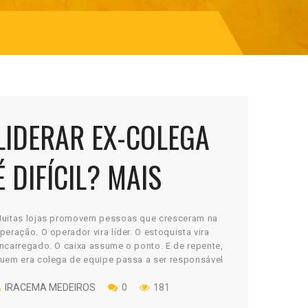
LIDERAR EX-COLEGA
É DIFÍCIL? MAIS
DIFÍCIL É NÃO
uitas lojas promovem pessoas que cresceram na
peração. O operador vira líder. O estoquista vira
LIDERAR
ncarregado. O caixa assume o ponto. E de repente,
uem era colega de equipe passa a ser responsável
or ela. Nesse momento, surge um desafio
ilencioso: como liderar quem já foi seu igual, seu
IRACEMA MEDEIROS
0
181
arceiro de piada, ou até seu […]