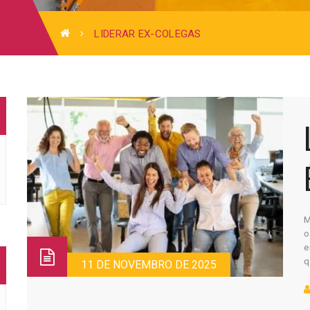
LIDERAR EX-COLEGAS
M
o
e
q
11 DE NOVEMBRO DE 2025
p
s
p