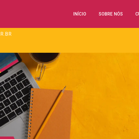
INÍCIO
SOBRE NÓS
C
R.BR