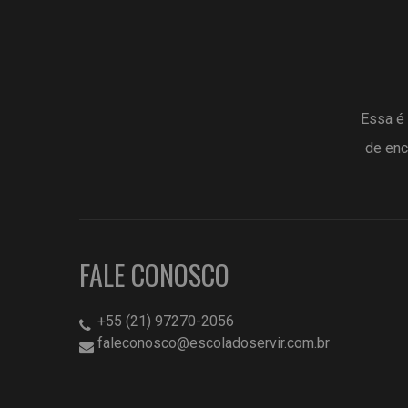
Essa é 
de enc
FALE CONOSCO
+55 (21) 97270-2056
faleconosco@escoladoservir.com.br