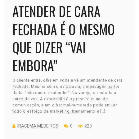
ATENDER DE CARA
FECHADA É O MESMO
QUE DIZER “VAI
EMBORA”
O cliente entra, olha em volta e vê um atendente de cara
fechada. Mesmo sem uma palavra, a mensagem já foi
dada: “não quero te atender”. No varejo, o rosto fala
antes da voz. A expressão é o primeiro canal de
comunicação, e um olhar mal-humorado pode anular
todo o esforço de marketing, treinamento e […]
IRACEMA MEDEIROS
0
228