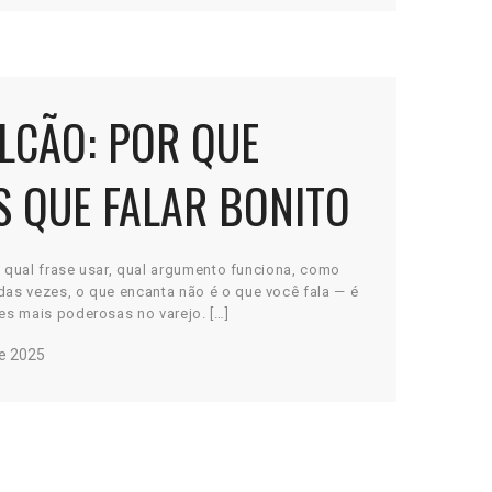
ALCÃO: POR QUE
S QUE FALAR BONITO
 qual frase usar, qual argumento funciona, como
as vezes, o que encanta não é o que você fala — é
es mais poderosas no varejo. […]
e 2025