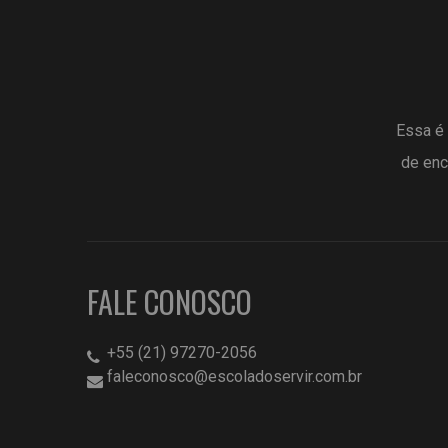
Essa é 
de enc
FALE CONOSCO
+55 (21) 97270-2056
faleconosco@escoladoservir.com.br