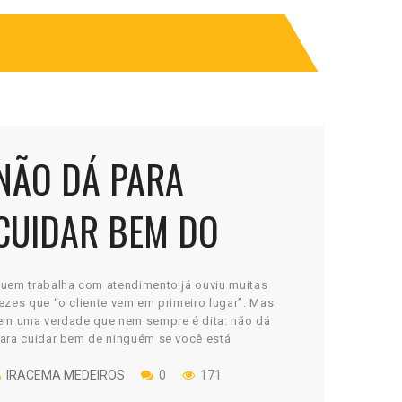
NÃO DÁ PARA
CUIDAR BEM DO
CLIENTE SEM CUIDAR
uem trabalha com atendimento já ouviu muitas
ezes que “o cliente vem em primeiro lugar”. Mas
DE SI PRIMEIRO
em uma verdade que nem sempre é dita: não dá
ara cuidar bem de ninguém se você está
mocionalmente esgotado, fisicamente exausto ou
entalmente distante. Atendimento é presença,
IRACEMA MEDEIROS
0
171
aciência, empatia e atitude. E tudo isso exige