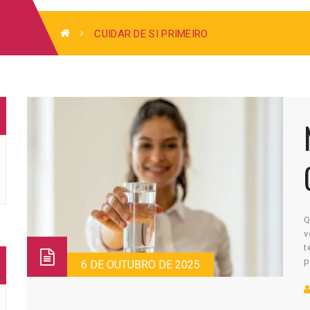
CUIDAR DE SI PRIMEIRO
Q
v
t
p
6 DE OUTUBRO DE 2025
e
m
p