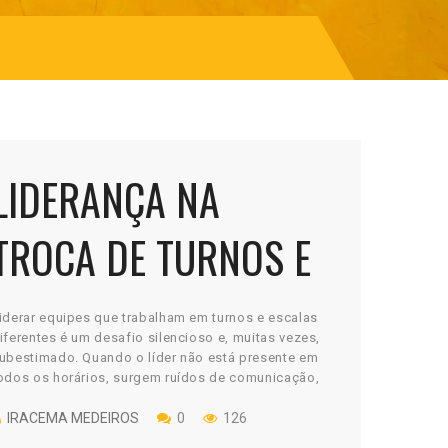
LIDERANÇA NA
TROCA DE TURNOS E
ESCALAS
iderar equipes que trabalham em turnos e escalas
iferentes é um desafio silencioso e, muitas vezes,
ubestimado. Quando o líder não está presente em
odos os horários, surgem ruídos de comunicação,
iferenças de padrão e a sensação de que cada
urno funciona como uma empresa diferente. O
IRACEMA MEDEIROS
0
126
roblema não é a ausência física do líder. […]