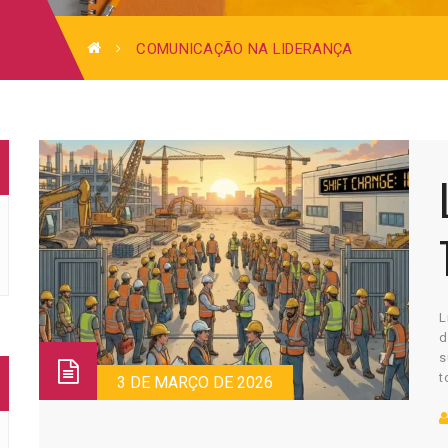
COMUNICAÇÃO NA LIDERANÇA
L
d
s
t
3 DE MARÇO DE 2026
d
t
p