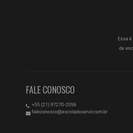
Essa é 
de enc
FALE CONOSCO
+55 (21) 97270-2056
faleconosco@escoladoservir.com.br