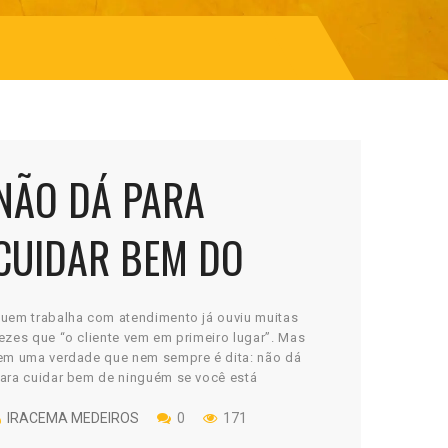
NÃO DÁ PARA
CUIDAR BEM DO
CLIENTE SEM CUIDAR
uem trabalha com atendimento já ouviu muitas
ezes que “o cliente vem em primeiro lugar”. Mas
DE SI PRIMEIRO
em uma verdade que nem sempre é dita: não dá
ara cuidar bem de ninguém se você está
mocionalmente esgotado, fisicamente exausto ou
entalmente distante. Atendimento é presença,
IRACEMA MEDEIROS
0
171
aciência, empatia e atitude. E tudo isso exige