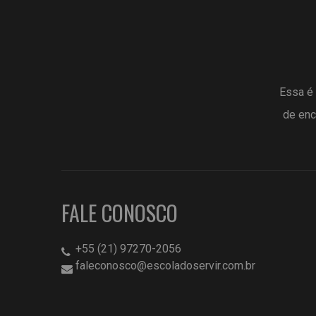
Essa é 
de enc
FALE CONOSCO
+55 (21) 97270-2056
faleconosco@escoladoservir.com.br