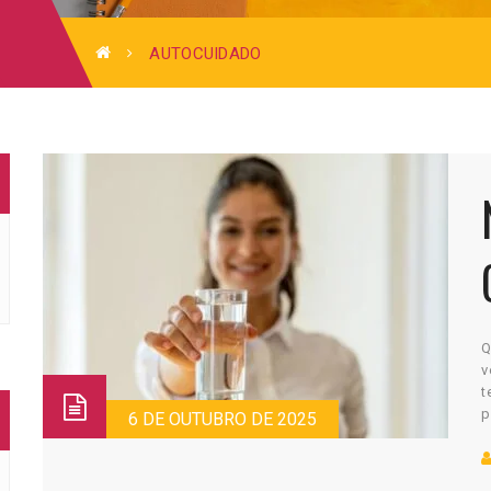
AUTOCUIDADO
Q
v
t
p
6 DE OUTUBRO DE 2025
e
m
p