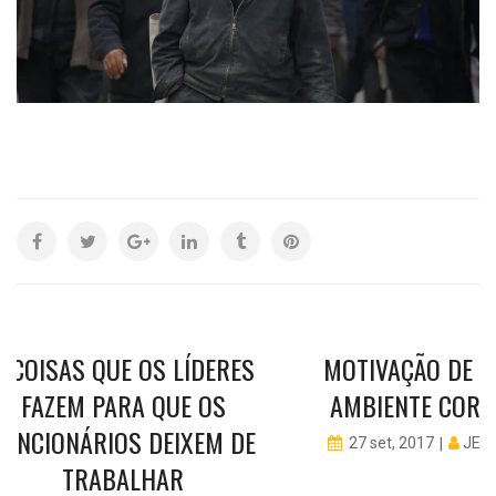
8 COISAS QUE OS LÍDERES
MOTIVAÇÃO DE E
FAZEM PARA QUE OS
AMBIENTE CORP
FUNCIONÁRIOS DEIXEM DE
JEN
27 set, 2017
TRABALHAR