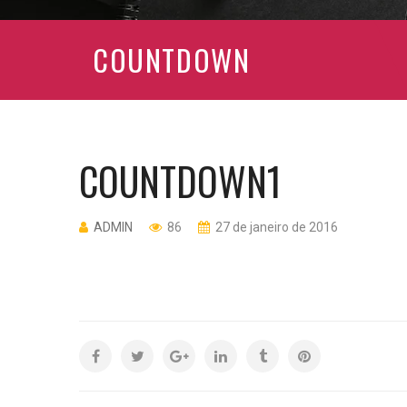
COUNTDOWN
COUNTDOWN1
ADMIN
86
27 de janeiro de 2016