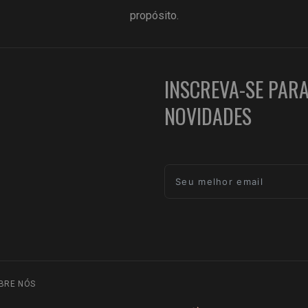
propósito.
INSCREVA-SE PAR
NOVIDADES
BRE NÓS