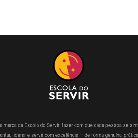
a marca da Escola do Servir: fazer com que cada pessoa se sin
antar, liderar e servir com excelência — de forma genuína, prátic