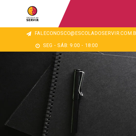
FALECONOSCO@ESCOLADOSERVIR.COM.B
SEG - SÁB: 9:00 - 18:00