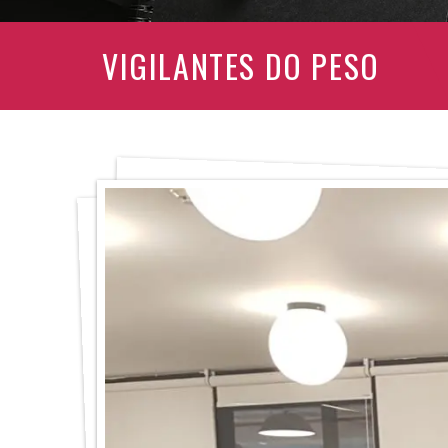
VIGILANTES DO PESO