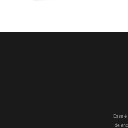
Essa é 
de enc